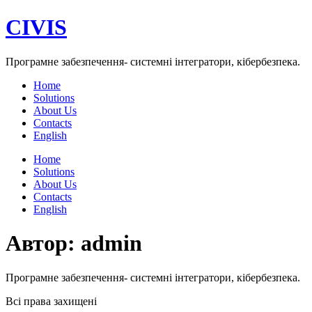
Перейти
CIVIS
до
вмісту
Програмне забезпечення- системні інтегратори, кібербезпека.
Home
Solutions
About Us
Contacts
English
Меню
Home
Solutions
About Us
Contacts
English
Автор:
admin
Програмне забезпечення- системні інтегратори, кібербезпека.
Всі права захищені